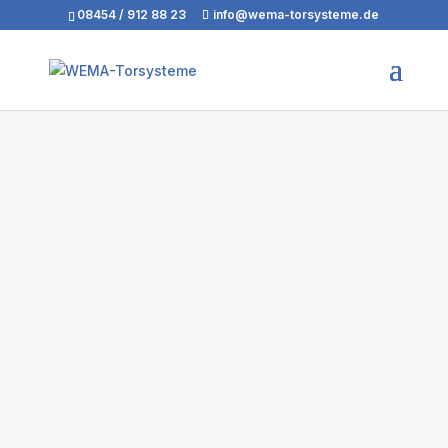
08454 / 912 88 23
info@wema-torsysteme.de
• Optimal für den Verladebereich
• Ideal für Tiefgaragen
• Im Einzelhandel zur Ladensicherung
• Integration passend zur Architektur
• Perfekt bei Platzmangel in der Halle
• Als Außenroller mit Panzerverkleidung
• Passende Nebentür erhältlich