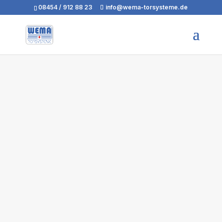
08454 / 912 88 23
info@wema-torsysteme.de
Öffnet 6x schneller als ein herkömmliches
Sektionaltor
Das ideale Torsystem für stark frequentierte
Öffnungen
Schnelle Öffnungsgeschwindigkeit von max.
1,1m/s