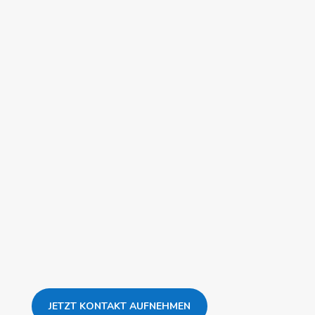
einzigen Produkt. Eine Investition, die sich in
kürzester Zeit bezahlt macht!
JETZT KONTAKT AUFNEHMEN